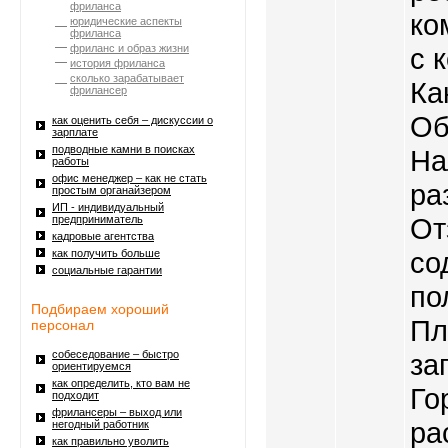
фриланса
ко
юридические аспекты
фриланса
фриланс и образ жизни
с 
история фриланса
сколько зарабатывает
Ка
фрилансер
Об
как оценить себя – дискуссии о
зарплате
подводные камни в поисках
На
работы
офис менеджер – как не стать
ра
простым органайзером
ИП - индивидуальный
От
предприниматель
кадровые агентства
со
как получить больше
социальные гарантии
по
Подбираем хороший
Пл
персонал
собеседование – быстро
за
ориентируемся
как определить, кто вам не
Го
подходит
фрилансеры – выход или
ра
негодный работник
как правильно уволить