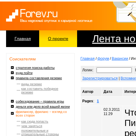
Лента но
Главная
О проекте
Соискателям
Главная
/
форум
/
Вакансии
/ Ин
стратегия поиска работы
Логин:
куда пойти
правила составления резюме
Зарегистрироваться
|
Вспомни
виды резюме
как составить победное
Автор
Дата
Интер
резюме
Pages
:
1
собеседование – правила игры
деньги или дело всей вашей жизни
02.3.2011
Чт
фрилансер, фриланс – взгляд со
11:29
всех сторон
Пи
как сюда попасть
чем заняться
ре
положительные и
отрицательные стороны