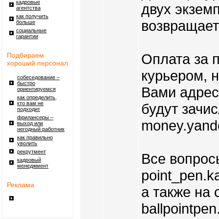
кадровые
двух экземп
агентства
как получить
возвращает
больше
социальные
гарантии
Оплата за 
Подбираем
хороший персонал
курьером, 
собеседование –
быстро
Вами адрес
ориентируемся
как определить,
кто вам не
будут зачис
подходит
фрилансеры –
money.yand
выход или
негодный работник
как правильно
уволить
рекрутмент
Все вопросы
кадровый
менеджмент
point_pen.k
Реклама
а также на 
ballpointpe