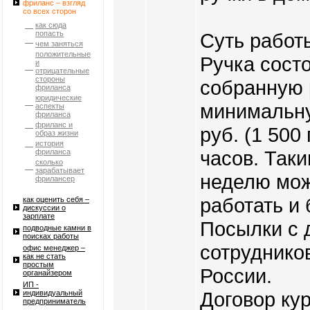
фриланс – взгляд
со всех сторон
как сюда
попасть
Суть работ
чем заняться
положительные
Ручка состо
и
отрицательные
стороны
собранную р
фриланса
юридические
минимальну
аспекты
фриланса
фриланс и
руб. (1 500
образ жизни
история
часов. Таки
фриланса
сколько
зарабатывает
неделю мож
фрилансер
работать и
как оценить себя –
дискуссии о
зарплате
Посылки с 
подводные камни в
поисках работы
сотрудников
офис менеджер –
как не стать
простым
России.
органайзером
ИП -
Договор ку
индивидуальный
предприниматель