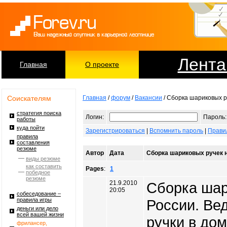
Лента
Главная
О проекте
Соискателям
Главная
/
форум
/
Вакансии
/ Сборка шариковых р
стратегия поиска
Логин:
Пароль:
работы
куда пойти
Зарегистрироваться
|
Вспомнить пароль
|
Прави
правила
составления
резюме
Автор
Дата
Сборка шариковых ручек 
виды резюме
как составить
Pages
:
1
победное
резюме
21.9.2010
Сборка шар
20:05
собеседование –
правила игры
России. Ве
деньги или дело
всей вашей жизни
ручки в дом
фрилансер,